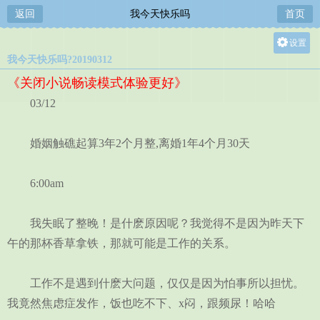
返回
我今天快乐吗
首页
设置
我今天快乐吗?20190312
关灯
《关闭小说畅读模式体验更好》
大
03/12
中
小
婚姻触礁起算3年2个月整,离婚1年4个月30天
6:00am
我失眠了整晚！是什麽原因呢？我觉得不是因为昨天下
午的那杯香草拿铁，那就可能是工作的关系。
工作不是遇到什麽大问题，仅仅是因为怕事所以担忧。
我竟然焦虑症发作，饭也吃不下、x闷，跟频尿！哈哈