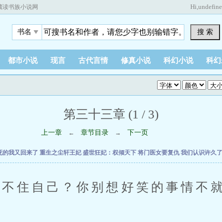
Hi,
undefin
藏读书族小说网
搜 索
书名
都市小说
现言
古代言情
修真小说
科幻小说
科幻
第三十三章 (1 / 3)
上一章
章节目录
下一页
←
→
死的我又回来了
重生之尘轩王妃
盛世狂妃：权倾天下
将门医女要复仇
我们认识许久
住自己？你别想好笑的事情不就