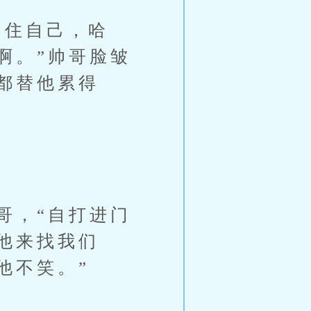
住自己，哈
啊。”帅哥脸皱
都替他累得
，“自打进门
他来找我们
他不笑。”