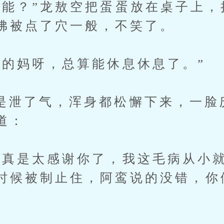
？”龙敖空把蛋蛋放在桌子上，
佛被点了穴一般，不笑了。
妈呀，总算能休息休息了。”
了气，浑身都松懈下来，一脸
道：
是太感谢你了，我这毛病从小就
时候被制止住，阿鸾说的没错，你