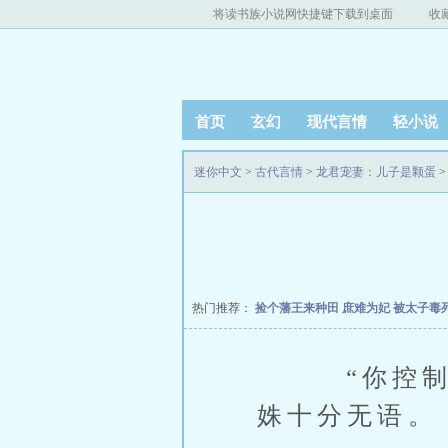
将读书族小说网快捷键下载到桌面
收
首页
玄幻
现代言情
轻小说
迷你中文
>
古代言情
>
龙君宠妻：儿子是颗蛋
>
热门推荐：
捡个藩王来种田
庶难为妃
被太子毒
“你控制不
姝十分无语。