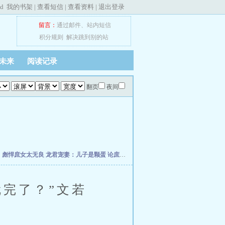
ed
我的书架
|
查看短信
|
查看资料
|
退出登录
留言：
通过邮件
、
站内短信
积分规则
解决跳到别的站
未来
阅读记录
翻页
夜间
了
彪悍庶女太无良
龙君宠妻：儿子是颗蛋
论庶女是如何翻身
明月减清辉
卿本无双
大
完了？”文若