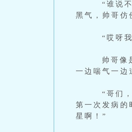
“谁说不能
黑气，帅哥仿
“哎呀我的
帅哥像是泄
一边喘气一边
“哥们，真
第一次发病的
星啊！”