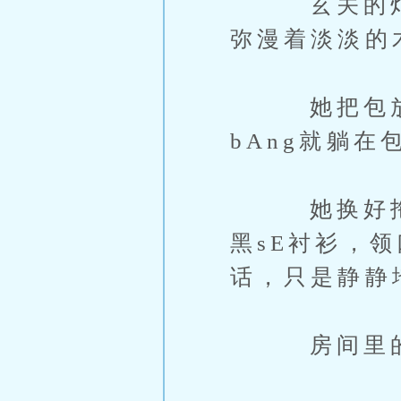
玄关的灯亮
弥漫着淡淡的
她把包放在
bAng就躺
她换好拖鞋
黑sE衬衫，
话，只是静静
房间里的气