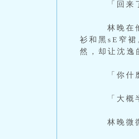
「回来了。
林晚在他对
衫和黑sE窄
然，却让沈逸
「你什麽时
「大概半小
林晚微微挑