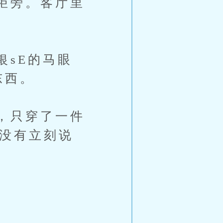
柜旁。客厅里
sE的马眼
东西。
，只穿了一件
，没有立刻说