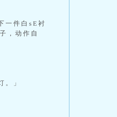
一件白sE衬
扣子，动作自
灯。」