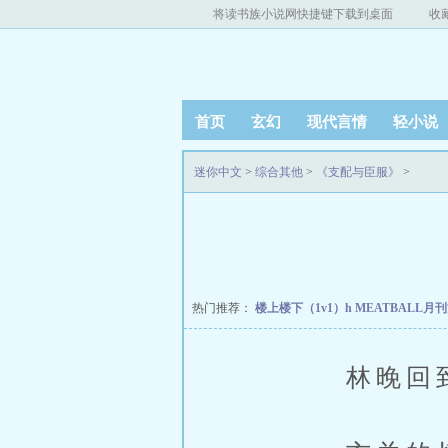
将读书族小说网快捷键下载到桌面
收
首页
玄幻
现代言情
轻小说
迷你中文
>
综合其他
>
《支配与臣服》
>
热门推荐：
楼上楼下（1v1）h
MEATBALL月
林晚回到公