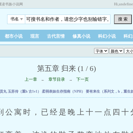
Hi,
undefin
藏读书族小说网
搜 索
书名
都市小说
现言
古代言情
修真小说
科幻小说
科幻
第五章 归来 (1 / 6)
上一章
章节目录
下一页
←
→
刊贡丸
玉苏传（重h 古1v1）
柔弱表妹生存指南（NPH）
要有来生（系列文，h，重生
寓时，已经是晚上十一点四十