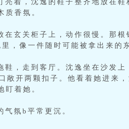
着，沈逸的鞋子整齐地放在鞋
木质香氛。
玄关柜子上，动作很慢。那根银
在包里，像一件随时可能被拿出来的
，走到客厅。沈逸坐在沙发上
领口敞开两颗扣子。他看着她进来
地盯着她。
氛b平常更沉。