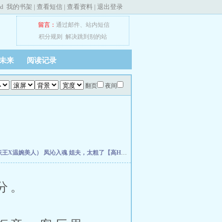
ed
我的书架
|
查看短信
|
查看资料
|
退出登录
留言：
通过邮件
、
站内短信
积分规则
解决跳到别的站
未来
阅读记录
翻页
夜间
妖王X温婉美人）
凤沁入魂
姐夫，太粗了【高H】
青春酒，醉一口
反派他总想把我扑倒
分。