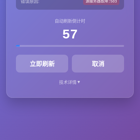
错误原因:
源服务器故障:503
自动刷新倒计时
57
秒
立即刷新
取消
▼
技术详情