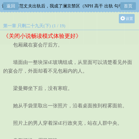
让四位模范丈夫出轨后，我成了澜京禁区（NPH 高干 出轨 勾引 系统）
返回
首页
设置
第一章 只剩二十九天(下) (1 / 19)
关灯
《关闭小说畅读模式体验更好》
大
包厢藏在宴会厅后方。
中
小
墙面由一整块深sE玻璃组成，从里面可以清楚看见外面
的宴会厅，外面却看不见包厢内的人。
梁曼卿坐下后，没有寒暄。
她从手袋里取出一张照片，沿着桌面推到程雾面前。
照片上的男人穿着深sE行政夹克，站在人群中央。