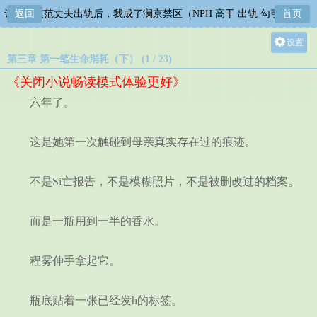
让四位模范丈夫出轨后，我成了澜京禁区（NPH 高干 出轨 勾引 系统）
返回
首页
设置
第三章 第一笔生命消耗（下） (1 / 23)
关灯
《关闭小说畅读模式体验更好》
大
六年了。
中
小
这是她第一次触碰到母亲真实存在过的痕迹。
不是Si亡报告，不是模糊照片，不是被删改过的档案。
而是一瓶用到一半的香水。
程雾伸手拿起它。
瓶底贴着一张已经发h的标签。