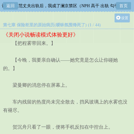
让四位模范丈夫出轨后，我成了澜京禁区（NPH 高干 出轨 勾引 系统）
返回
首页
设置
第七章 保险柜里的原始病历(暧昧氛围馋死了) (1 / 44)
关灯
《关闭小说畅读模式体验更好》
大
【把程雾带回来。】
中
小
【今晚，我要亲自确认——她究竟是怎么让你碰她
的。】
梁曼卿的消息停在屏幕上。
车内残留的热度尚未完全散去，挡风玻璃上的水雾也没
有褪尽。
贺沉舟只看了一眼，便将手机反扣在中控台上。