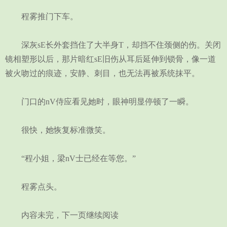
程雾推门下车。
深灰sE长外套挡住了大半身T，却挡不住颈侧的伤。关闭
镜相塑形以后，那片暗红sE旧伤从耳后延伸到锁骨，像一道
被火吻过的痕迹，安静、刺目，也无法再被系统抹平。
门口的nV侍应看见她时，眼神明显停顿了一瞬。
很快，她恢复标准微笑。
“程小姐，梁nV士已经在等您。”
程雾点头。
内容未完，下一页继续阅读