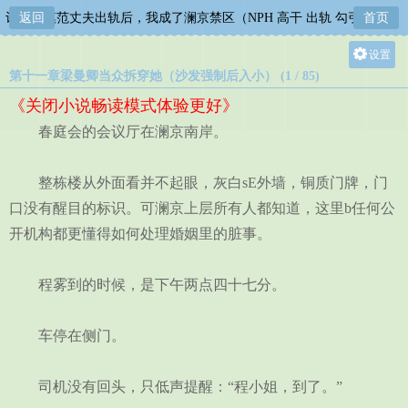
让四位模范丈夫出轨后，我成了澜京禁区（NPH 高干 出轨 勾引 系统）
返回
首页
设置
第十一章梁曼卿当众拆穿她（沙发强制后入小） (1 / 85)
关灯
《关闭小说畅读模式体验更好》
大
春庭会的会议厅在澜京南岸。
中
小
整栋楼从外面看并不起眼，灰白sE外墙，铜质门牌，门
口没有醒目的标识。可澜京上层所有人都知道，这里b任何公
开机构都更懂得如何处理婚姻里的脏事。
程雾到的时候，是下午两点四十七分。
车停在侧门。
司机没有回头，只低声提醒：“程小姐，到了。”