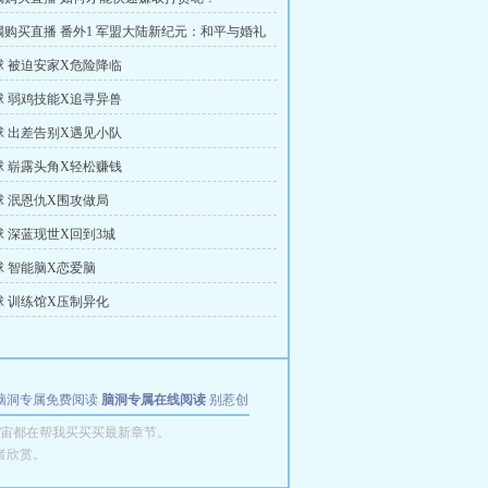
购买直播 番外1 军盟大陆新纪元：和平与婚礼
 被迫安家X危险降临
 弱鸡技能X追寻异兽
 出差告别X遇见小队
 崭露头角X轻松赚钱
 泯恩仇X围攻做局
 深蓝现世X回到3城
 智能脑X恋爱脑
 训练馆X压制异化
脑洞专属免费阅读
脑洞专属在线阅读
别惹创
宙都在帮我买买买最新章节。
者欣赏。