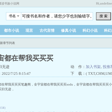
Hi,
undefin
藏读书族小说网
搜 索
书名
都市小说
现言
古代言情
修真小说
科幻小说
科幻
最新章节列表
宙都在帮我买买买
归无迹
动 作：
加入书架
,
投推
22/7/25 8:15:47
下 载：( TXT,CHM,UMD,
都在帮我买买买笔趣阁，全宇宙都在帮我买买买sodu，全宇宙都在帮我买买买
买归无迹，
:14）