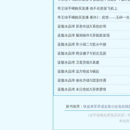
帝王绿手镯购买直播 他不在那架飞机上
帝王绿手镯购买直播 番外2：前世——玉碎一生
蓝髓水晶球 异形作战X系统好用
蓝髓水晶球 脑洞操作X异能新发现
蓝髓水晶球 宵小胡二X怒火中烧
蓝髓水晶球 商业傻子X初次见面
蓝髓水晶球 卫鸾异能X基建
蓝髓水晶球 远方暗处X崛起
蓝髓水晶球 催化升级X团宠待遇
蓝髓水晶球 末日危机X异类爱情
新书推荐：
铁血将军穿成女装小怂包在线
《全宇宙都在帮我买买买》
本站所