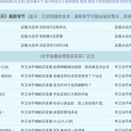
疯病我来治(互穿)
前任遍天下
装A帝国太子身娇体软
独美
我成了所有猫的团宠
[快穿
买买》最新章节
（提示：已启用缓存技术，最新章节可能会延时显示，登
蓝髓水晶球 训练馆X压制异化
蓝髓水晶球
蓝髓水晶球 智能脑X恋爱脑
蓝髓水晶球
蓝髓水晶球 深蓝现世X回到3城
蓝髓水晶球
《全宇宙都在帮我买买买》正文
小心拍
帝王绿手镯购买直播 如果蝴蝶煽动翅膀，那风暴是否会导
帝王绿手
致结局不同？
一般的好
帝王绿手镯购买直播 就像是和尚庙里突然来了个仙女
帝王绿手
帝王绿手镯购买直播 是否对对方使用麻醉剂？
帝王绿手
看过
帝王绿手镯购买直播 学妹是我们大家的学妹
帝王绿手
帝王绿手镯购买直播 杜钰心跳如鼓，面上却丝毫不显。
帝王绿手
场！
帝王绿手镯购买直播 林遇郑重地承诺
帝王绿手
帝王绿手镯购买直播 什么ST,AT的
帝王绿手
她的婚礼！
帝王绿手镯购买直播 军队像海浪一样涌来
帝王绿手