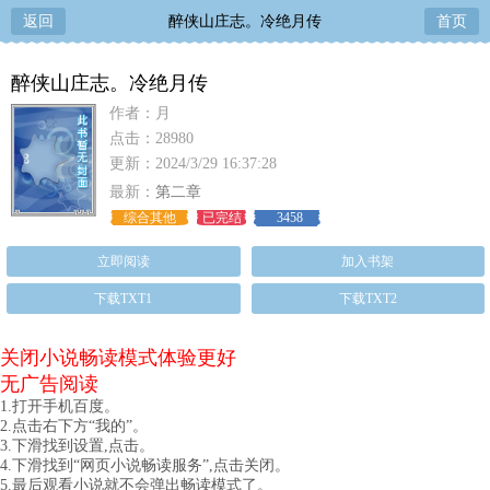
返回
醉侠山庄志。冷绝月传
首页
醉侠山庄志。冷绝月传
作者：月
点击：28980
更新：2024/3/29 16:37:28
最新：
第二章
综合其他
已完结
3458
立即阅读
加入书架
下载TXT1
下载TXT2
关闭小说畅读模式体验更好
无广告阅读
1.打开手机百度。
2.点击右下方“我的”。
3.下滑找到设置,点击。
4.下滑找到“网页小说畅读服务”,点击关闭。
5.最后观看小说就不会弹出畅读模式了。