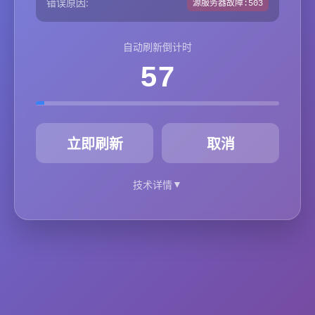
错误原因:
源服务器故障:503
自动刷新倒计时
57
秒
立即刷新
取消
▼
技术详情