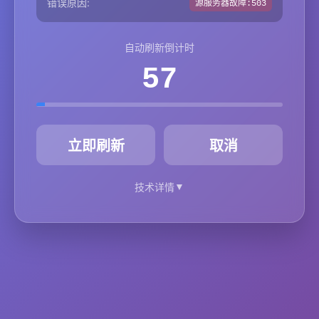
错误原因:
源服务器故障:503
自动刷新倒计时
57
秒
立即刷新
取消
▼
技术详情