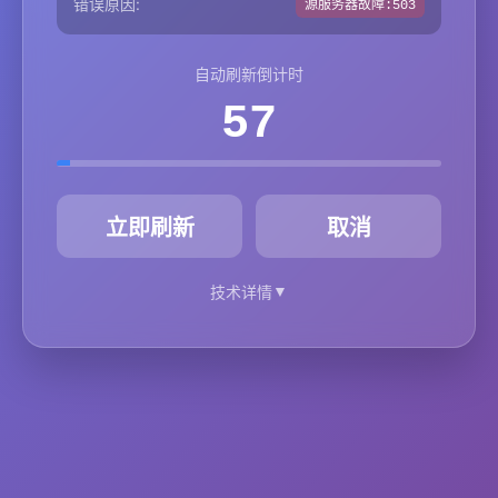
错误原因:
源服务器故障:503
自动刷新倒计时
57
秒
立即刷新
取消
▼
技术详情