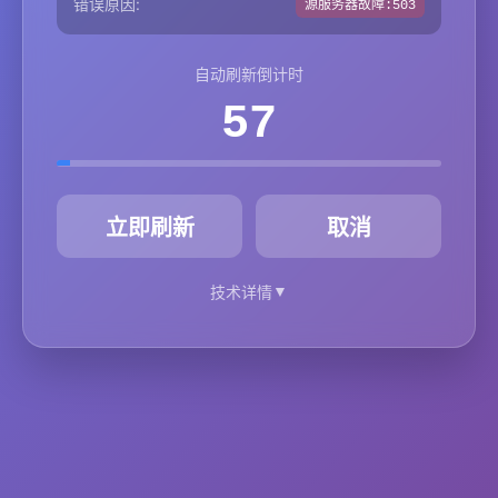
错误原因:
源服务器故障:503
自动刷新倒计时
57
秒
立即刷新
取消
▼
技术详情