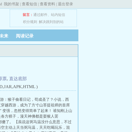
ed
我的书架
|
查看短信
|
查看资料
|
退出登录
留言：
通过邮件
、
站内短信
积分规则
解决跳到别的站
未来
阅读记录
荐票
,
直达底部
JAR,APK,HTML )
西游：猴子偷看日记，苟成圣了？小说，西
玄穿越西游，成为了方寸山菩提祖师的首席
” 变强，忽然变得简单了起来！ 谁知刚上山
是各方棋子，漫天神佛都是耍猴人罢
都傻了。 【虽说这弼马温没什么意思，不过
悟空主动上天当弼马温，天天吃喝玩乐，混