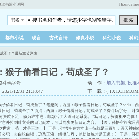
Hi,
undefin
藏读书族小说网
搜 索
书名
都市小说
现言
古代言情
修真小说
科幻小说
科幻
苟成圣了？最新章节列表
：猴子偷看日记，苟成圣了？
奋斗码字哥
动 作：
加入书架
,
投推
21/12/31 21:18:47
下 载：( TXT,CHM,UMD,
猴子偷看日记，苟成圣了？笔趣阁，西游：猴子偷看日记，苟成圣了？sodu，
看日记，苟成圣了？顶点，西游：猴子偷看日记，苟成圣了？奋斗码字哥， 叶
奈何资质不足，修为难寸进，却激活了大道日记系统。 “写日记，获得祖巫之体！
空意外捡到叶玄丢的日记副本，可以同步更新日记内容。 【唉，孙悟空终究只
【这世道，苟，才是王道！】 于是，孙悟空在方寸山一待就是三百年，漫天神佛
着公职，去白吃白喝，琼浆玉液、蟠桃仙丹，辅助修炼才是王道！】 于是，孙