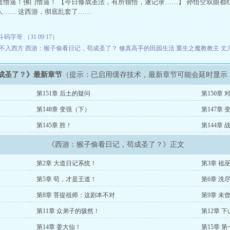
庭懵逼！佛门懵逼！ 【今日修成圣法，有所领悟，遂记录……】 孙悟空双眼都
人…… 这西游，彻底乱套了……
码字哥 （31 09:17）
不入西方
西游：猴子偷看日记，苟成圣了？
修真高手的田园生活
重生之魔教教主
丈
成圣了？》最新章节
（提示：已启用缓存技术，最新章节可能会延时显示
第151章 后土的疑问
第150章
第148章 变强（下）
第147章
第145章 胜！
第144章
《西游：猴子偷看日记，苟成圣了？》正文
第2章 大道日记系统！
第3章 祖
第5章 苟，才是王道！
第6章 洗
第8章 菩提祖师：这剧本不对
第9章 未
第11章 众弟子的骇然！
第12章 下
第14章 姜大仙！
第15章 