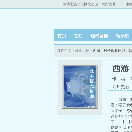
将读书族小说网快捷键下载到桌面
收
首页
玄幻
现代言情
轻小说
迷你中文
>
修真小说
> 西游：猴子偷看日记，
西游
作 者：
最后更新：20
西游：
游：猴子偷
大弟子。 
拜师的孙悟
了……】 
倒是可以顶