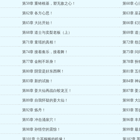
第59章 重铸根基，塑无敌之心！
第60章 心
第62章 各方心思！
第63章 巫
第65章 大比开始！
第66章 幻
第68章 道士与卖梨老板（上）
第69章 
第71章 童瑶的真相！
第72章 怨
第74章 接着奏乐，接着舞！
第75章 
第77章 金刚不坏身！
第78章 
第80章 阴雷是好东西啊！
第81章 
第83章 新的试验！
第84章 
第86章 姜大仙再战白蛟龙王！
第87章 
第89章 自我怀疑的姜大仙！
第90章 
第92章 炼丹！
第93章 
学这部七十
第95章 冲击涌泉穴！
第96章 
第98章 孙悟空的震惊！
第99章 
第101章 六耳猕猴的机缘！
第102章