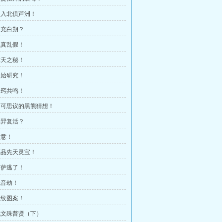
 初入北俱芦洲！
 冒充白朔？
 以真乱假！
 惊天之秘！
 开始研究！
 道窍共鸣！
 不可思议的黑熊猜想！
 大羿复活？
同意！
 下品先天灵宝！
 菩萨逃了！
观音劫！
 巫纹图案！
 战文殊普贤（下）