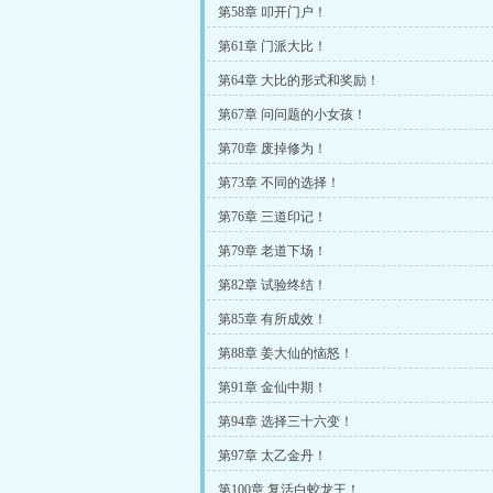
第58章 叩开门户！
第61章 门派大比！
第64章 大比的形式和奖励！
第67章 问问题的小女孩！
第70章 废掉修为！
第73章 不同的选择！
第76章 三道印记！
第79章 老道下场！
第82章 试验终结！
第85章 有所成效！
第88章 姜大仙的恼怒！
第91章 金仙中期！
第94章 选择三十六变！
第97章 太乙金丹！
第100章 复活白蛟龙王！