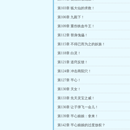
第103章 狐大仙的求救！
第106章 九殿下！
第109章 重伤铁血牛王！
第112章 替身傀儡！
第115章 不得已而为之的妖族！
第118章 白灵！
第121章 道窍反馈！
第124章 冲击商阳穴！
第127章 平心！
第130章 天女！
第133章 先天灵宝之威！
第136章 让子弹飞一会儿！
第139章 平心娘娘：拿来！
第142章 平心娘娘的过度放权？