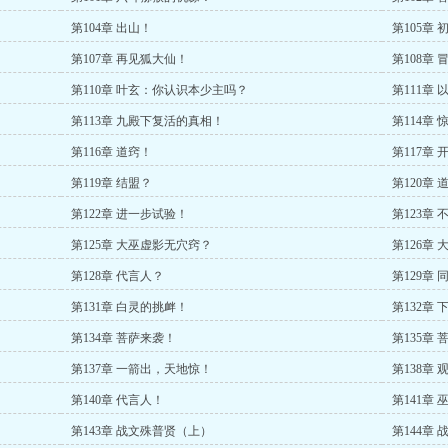
第104章 出山！
第105章
第107章 再见狐大仙！
第108章
第110章 叶玄：你认识本少主吗？
第111章
第113章 九殿下复活的真相！
第114章
第116章 道窍！
第117章
第119章 结盟？
第120章
第122章 进一步试验！
第123章
第125章 大巫虚影无穴窍？
第126章
第128章 代言人？
第129章 
第131章 白灵的挑衅！
第132章
第134章 菩萨来袭！
第135章
第137章 一箭出，天地惊！
第138章 
第140章 代言人！
第141章
第143章 战文殊普贤（上）
第144章