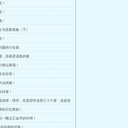
法！
器！
境！
道士与卖梨老板（下）
灵！
问问题的小女孩
扮猪，容易变成真的猪
五行祭坛再现！
神农尝百草！
姜大仙突破！
大比结束！
菩提祖师：悟空，你是想学这部三十六变，还是想
二变？
丰厚的日记奖励！
最后一颗太乙金丹的作用！
 菩提祖师的后悔！