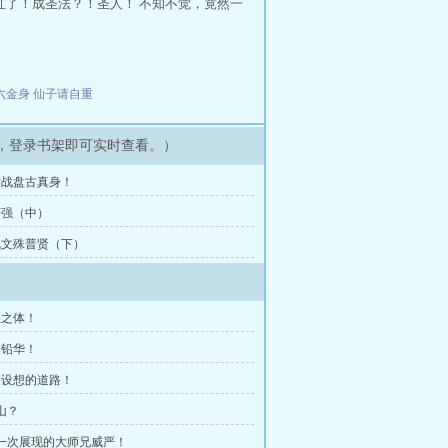
红了！成圣法？！圣人！ 不知不觉，竟然一
六金身
仙子请自重
，登录书架即可实时查看。）
 对战盘古真身！
 变强（中）
 战文殊普贤（下）
巫之体！
尽铅华！
曾设想的道路！
山？
第一次展现的大师兄威严！