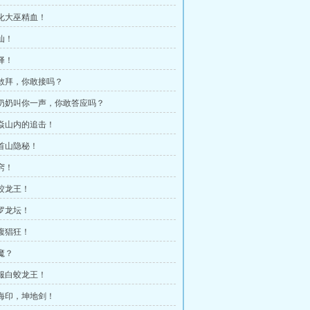
炼化大巫精血！
仙！
择！
我敢拜，你敢接吗？
姑奶奶叫你一声，你敢答应吗？
赤焱山内的追击！
龙首山隐秘！
窍！
白蛟龙王！
大罗龙坛！
龙腹猖狂！
魔？
收服白蛟龙王！
山海印，坤地剑！