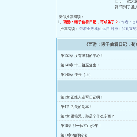
日子，把天
路苟到了圣
类似推荐阅读：
1、
西游：猴子偷看日记，苟成圣了？
/ 作者：奋斗
推荐阅读：
带着全族成仙
纵目
封神：我孔宣绝
《西游：猴子偷看日记，苟
第152章 没有限制的平心！
第149章 十二祖巫复生！
第146章 变强（上）
第1章 正经人谁写日记啊！
第4章 丢失的副本！
第7章 紧箍咒，那是个什么东西？
第10章 那一位扛山少年！
第13章 祖师传法！