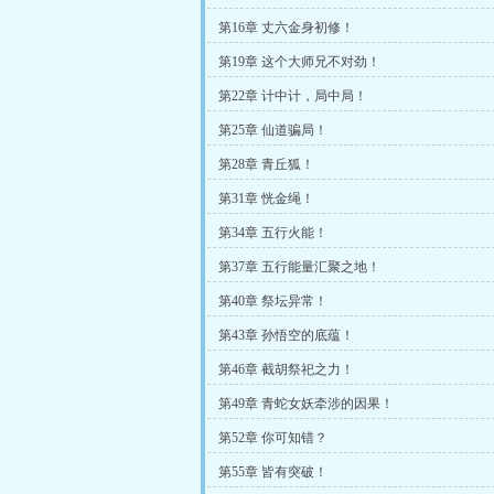
第16章 丈六金身初修！
第19章 这个大师兄不对劲！
第22章 计中计，局中局！
第25章 仙道骗局！
第28章 青丘狐！
第31章 恍金绳！
第34章 五行火能！
第37章 五行能量汇聚之地！
第40章 祭坛异常！
第43章 孙悟空的底蕴！
第46章 截胡祭祀之力！
第49章 青蛇女妖牵涉的因果！
第52章 你可知错？
第55章 皆有突破！