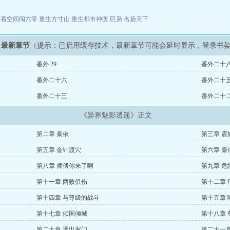
）
带着空间闯六零
重生方寸山
重生都市神医
巨枭
名扬天下
》最新章节
（提示：已启用缓存技术，最新章节可能会延时显示，登录书
番外 29
番外二十
番外二十六
番外二十
番外二十三
番外二十
《异界魅影逍遥》正文
第二章 秦依
第三章 震
第五章 金针渡穴
第六章 秦
第八章 师傅你来了啊
第九章 危
第十一章 两败俱伤
第十二章 
第十四章 与尊级的战斗
第十五章 
第十七章 倾国倾城
第十八章 
第二十章 逐出家门
第二十一章