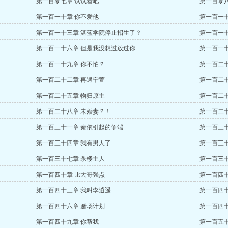
第一百零七章 试试看吧
第一百零八
第一百一十章 你不爱他
第一百一
第一百一十三章 湛蓝学院停止招生了？
第一百一十
第一百一十六章 但是我没想过放过你
第一百一十
第一百一十九章 你不怕？
第一百二
第一百二十二章 再遇宁萱
第一百二
第一百二十五章 物归原主
第一百二
第一百二十八章 未婚妻？！
第一百二
第一百三十一章 秦依引起的争端
第一百三
第一百三十四章 我有男人了
第一百三
第一百三十七章 杀楼主人
第一百三
第一百四十章 比大哥强点
第一百四十
第一百四十三章 我叫李逍遥
第一百四十
第一百四十六章 赌场计划
第一百四
第一百四十九章 你帮我
第一百五十