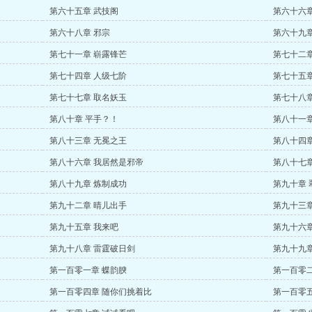
第六十五章 武技阁
第六十六章
第六十八章 邪宗
第六十九章
第七十一章 崭露锋芒
第七十二章
第七十四章 人级七阶
第七十五章
第七十七章 取名妖玉
第七十八章
第八十章 平手？！
第八十一章
第八十三章 无冕之王
第八十四章
第八十六章 我居然是邪帝
第八十七章
第八十九章 炼制成功
第九十章 
第九十二章 晴儿出手
第九十三章
第九十五章 我来吧
第九十六
第九十八章 雷霆破日剑
第九十九
第一百零一章 蝶韵腴
第一百零
第一百零四章 随你们挑着比
第一百零