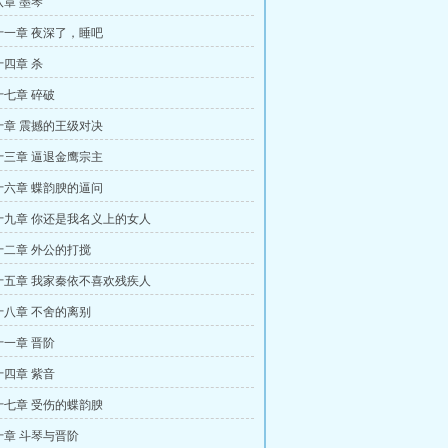
章 墨琴
十一章 夜深了，睡吧
四章 杀
七章 碎破
十章 震撼的王级对决
十三章 逼退金鹰宗主
十六章 蝶韵腴的逼问
十九章 你还是我名义上的女人
十二章 外公的打搅
十五章 我家秦依不喜欢残疾人
十八章 不舍的离别
一章 晋阶
四章 紫音
十七章 受伤的蝶韵腴
章 斗琴与晋阶