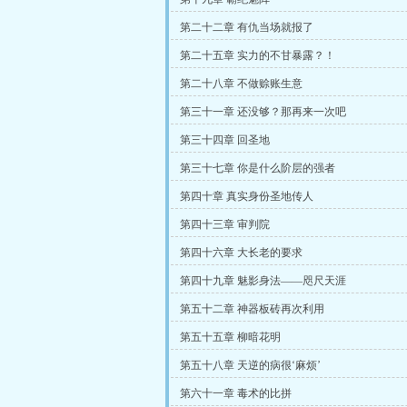
第二十二章 有仇当场就报了
第二十五章 实力的不甘暴露？！
第二十八章 不做赊账生意
第三十一章 还没够？那再来一次吧
第三十四章 回圣地
第三十七章 你是什么阶层的强者
第四十章 真实身份圣地传人
第四十三章 审判院
第四十六章 大长老的要求
第四十九章 魅影身法——咫尺天涯
第五十二章 神器板砖再次利用
第五十五章 柳暗花明
第五十八章 天逆的病很‘麻烦’
第六十一章 毒术的比拼