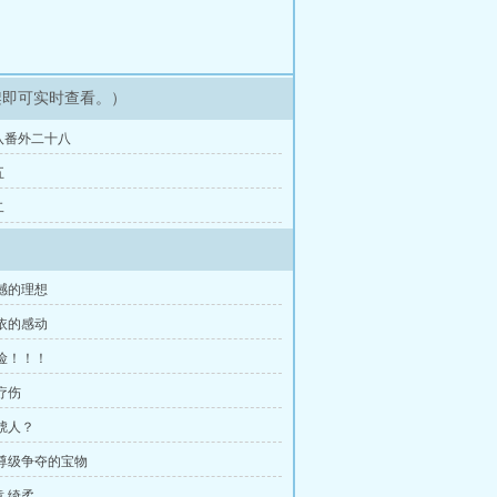
架即可实时查看。）
八番外二十八
五
二
撼的理想
依的感动
险！！！
疗伤
唬人？
尊级争夺的宝物
 绮柔