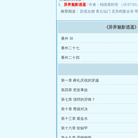
1、
异界魅影逍遥
/ 作者：纯情犀利哥 （10 07:03
推荐阅读：
卧底女婿
青云仙门
灵异档案全录
《异界魅影逍遥
番外 30
番外二十七
番外二十四
第一章 葬礼庆祝的穿越
第四章 突发事故
第七章 强悍的羿锋？
第十章 尊级对决
第十三章 紫金水
第十六章 软鲸甲
第十九章 霸绝魅阵