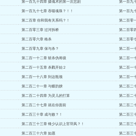
第一百九十四章 摄魂术的第一次悲剧
第一百九
第一百九十七章 吞噬魂珠？！！
第一百九十
第二百章 你和我有关系吗？！
第二百零一
第二百零三章 过河拆桥
第二百零
第二百零六章 格杀
第二百零七
第二百零九章 保与杀？
第二百一
第二百一十二章 斩杀伪将级
第二百一
第二百一十五章 杀戮开始２
第二百一十
第二百一十八章 到达瓶颈
第二百一十
第二百二十一章 与蝶韵腴
第二百二十
第二百二十四章 为灵儿的打算
第二百二十
第二百二十七章 就在你面前
第二百二十
第二百三十章 成与败？！
第二百三
第二百三十三章 锋少认识上官羽凤？！
第二百三十
第二百三十六章 如愿
第二百三