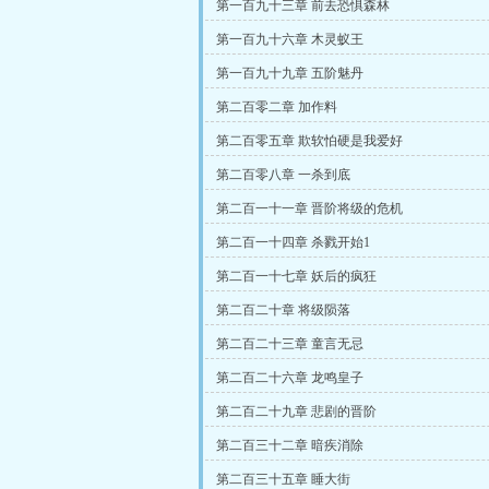
第一百九十三章 前去恐惧森林
第一百九十六章 木灵蚁王
第一百九十九章 五阶魅丹
第二百零二章 加作料
第二百零五章 欺软怕硬是我爱好
第二百零八章 一杀到底
第二百一十一章 晋阶将级的危机
第二百一十四章 杀戮开始1
第二百一十七章 妖后的疯狂
第二百二十章 将级陨落
第二百二十三章 童言无忌
第二百二十六章 龙鸣皇子
第二百二十九章 悲剧的晋阶
第二百三十二章 暗疾消除
第二百三十五章 睡大街