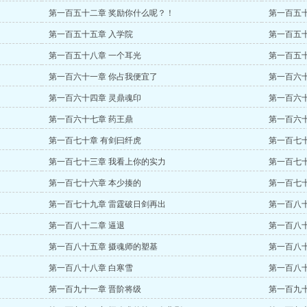
第一百五十二章 奖励你什么呢？！
第一百五
第一百五十五章 入学院
第一百五
第一百五十八章 一个耳光
第一百五
第一百六十一章 你占我便宜了
第一百六
第一百六十四章 灵鼎魂印
第一百六
第一百六十七章 药王鼎
第一百六
第一百七十章 有剑曰纤虎
第一百七十
第一百七十三章 我看上你的实力
第一百七十
第一百七十六章 本少揍的
第一百七十
第一百七十九章 雷霆破日剑再出
第一百八十
第一百八十二章 逼退
第一百八
第一百八十五章 摄魂师的塑基
第一百八
第一百八十八章 白寒雪
第一百八
第一百九十一章 晋阶将级
第一百九十