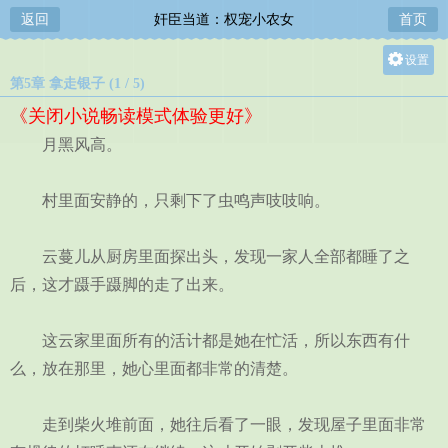
返回
奸臣当道：权宠小农女
首页
设置
第5章 拿走银子 (1 / 5)
关灯
《关闭小说畅读模式体验更好》
大
月黑风高。
中
小
村里面安静的，只剩下了虫鸣声吱吱响。
云蔓儿从厨房里面探出头，发现一家人全部都睡了之
后，这才蹑手蹑脚的走了出来。
这云家里面所有的活计都是她在忙活，所以东西有什
么，放在那里，她心里面都非常的清楚。
走到柴火堆前面，她往后看了一眼，发现屋子里面非常