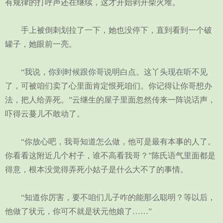
有规律的打呼声还在继续，这才开始剥开柴火堆。
手上被倒刺划拉了一下，她也没停下，直到看到一个破
罐子，她眼前一亮。
“我说，你到时候跟你哥说明白点。这丫头现在听不见
了，可被咱们卖了心里面肯定恨死咱们。你记得让你哥想办
法，把人给弄死。”云继生的屋子里面忽然传来一阵说话声，
吓得云蔓儿不敢动了。
“你放心吧，我哥知道怎么做，他可是最有本事的人了。
你看看这附近几个村子，谁不高看我哥？”陈氏语气里面都是
得意，根本没觉得弄死小姑子是什么大不了的事情。
“知道你厉害，要不咱们儿子咋的能那么聪明？等以后，
他做了状元，你可不就是状元他娘了……”