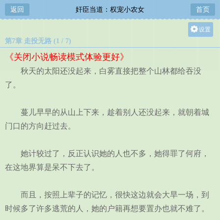
返回
奸臣当道：权宠小农女
首页
设置
第7章 走投无路 (1 / 7)
关灯
《关闭小说畅读模式体验更好》
大
秋天的太阳还没起来，白雾直接把整个山林都给吞没
中
了。
小
蔓儿早早的从山上下来，趁着别人还没起来，就朝着城
门口的方向赶过去。
她计较过了，反正认识她的人也不多，她得罪了何府，
在这地界算是呆不下去了。
而且，按照上辈子的记忆，很快这边就会大旱一场，到
时候多了许多逃荒的人，她的户籍再想要置办也就不难了。