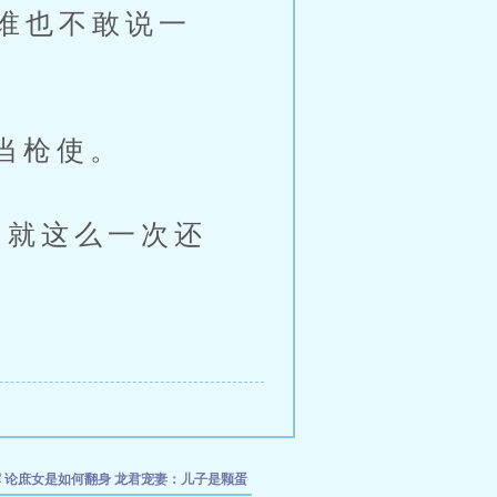
谁也不敢说一
当枪使。
就这么一次还
辉
论庶女是如何翻身
龙君宠妻：儿子是颗蛋