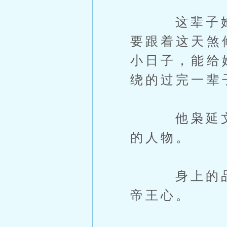
这辈子她好
要跟着这天煞
小日子，能给
绕的过完一辈
他枭延文是
的人物。
身上的品阶
帝王心。