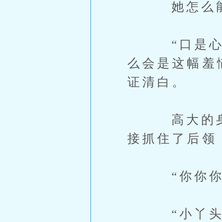
她怎么能再
“口是心非
么会是这幅羞
证清白。
高大的身形
接抓住了后领
“你你你…
“小丫头，