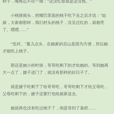
样子，嘴角忍不住一抽：“还没红那就是还没熟。”
小桃摇摇头，把嘴巴里面的桃子吃下去之后才说：“姑
娘，大家都那样，我们村头的桃子，没见过红的，就都秃
了。嘿嘿……”
“也对。”蔓儿点头，在她家的后山是因为方便，所以她
才能吃上桃子。
那还是她小的时候，哥哥吃剩下的才给她的。等到她再
大一点了，嫂子进门了，就没有那样的好日子了。
就是嫂子吃剩下了给哥哥吃，哥哥吃剩下才给父母吃，
父母吃剩下的，嫂子还要打包给娘家送去。
她就再也没有吃过桃子了，倒是等到了枭府……