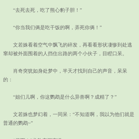
“去死去死，吃了熊心豹子胆！”
“你当我们俩是吃干饭的啊，弄死你俩！”
文若姝看着空气中飘飞的碎发，再看看形状凄惨到处逃
窜却被外面围着的人挡住出路的两个小伙子，目瞪口呆。
肖奇突犹如身处梦中，半天才找到自己的声音，呆呆
的：
“姐们儿啊，你这鹦鹉是什么异兽啊？成精了？”
文若姝也梦幻着，一同呆：“不知道啊，我以为他们就是
普通的鹦鹉~”