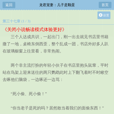
返回
龙君宠妻：儿子是颗蛋
首页
设置
第三十七章 (1 / 3)
关灯
《关闭小说畅读模式体验更好》
大
三个人达成共识，一起出门，刚一出去就见书店里书籍
中
撒了一地，桌椅东倒西歪，整个乱成一团，书店外好多人趴
小
在玻璃橱窗上往里看，非常热闹。
两个非主流打扮的年轻小伙子在书店里抱头鼠窜，平时
站在鸟架上迎来送往的两只鹦鹉此时上下翻飞着时不时瞅空
去啄他们脑袋，一边啄还一边骂：
“死小偷、死小偷！”
“你当老子是死的吗？居然敢当着我们的面偷东西！”