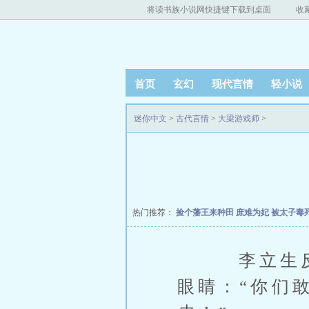
将读书族小说网快捷键下载到桌面
收
首页
玄幻
现代言情
轻小说
迷你中文
>
古代言情
>
大梁游戏师
>
热门推荐：
捡个藩王来种田
庶难为妃
被太子毒
李立生反抗
眼睛：“你们