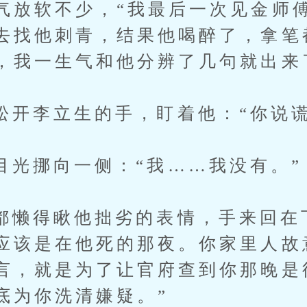
气放软不少，“我最后一次见金师
去找他刺青，结果他喝醉了，拿笔
，我一生气和他分辨了几句就出来
李立生的手，盯着他：“你说谎
挪向一侧：“我……我没有。”
得瞅他拙劣的表情，手来回在下
应该是在他死的那夜。你家里人故
言，就是为了让官府查到你那晚是
底为你洗清嫌疑。”