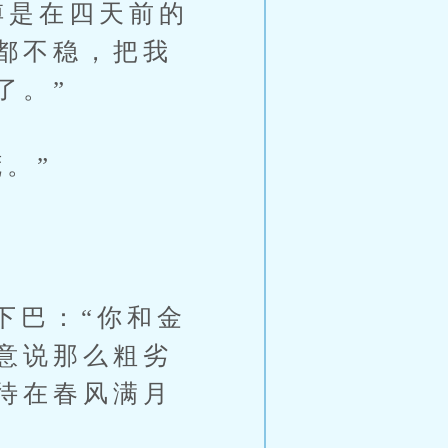
傅是在四天前的
都不稳，把我
了。”
。”
巴：“你和金
意说那么粗劣
待在春风满月