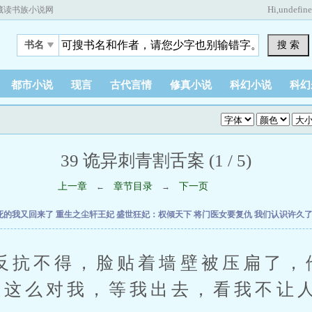
Hi,
undefin
藏读书族小说网
搜 索
书名
都市小说
现言
古代言情
修真小说
科幻小说
科幻
39 诡异刺青割舌案 (1 / 5)
上一章
章节目录
下一页
←
→
死的我又回来了
重生之尘轩王妃
盛世狂妃：权倾天下
将门医女要复仇
我们认识许久
不得，脸贴着墙壁被压扁了，
敢这么对我，等我出去，看我不让