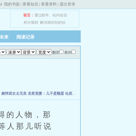
ed
我的书架
|
查看短信
|
查看资料
|
退出登录
留言：
通过邮件
、
站内短信
积分规则
解决跳到别的站
未来
阅读记录
翻页
夜间
了
彪悍庶女太无良
龙君宠妻：儿子是颗蛋
论庶女是如何翻身
明月减清辉
卿本无双
大
得的人物，那
等人那儿听说