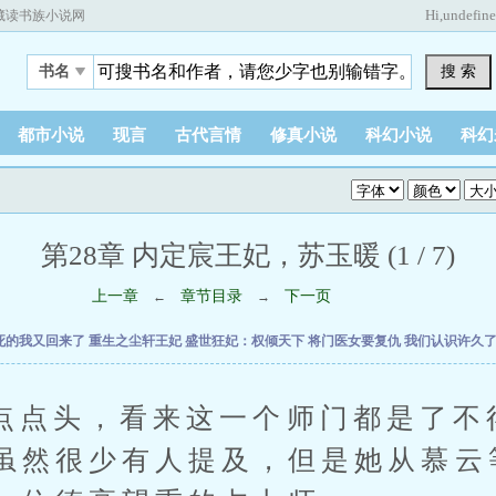
Hi,
undefin
藏读书族小说网
搜 索
书名
都市小说
现言
古代言情
修真小说
科幻小说
科幻
第28章 内定宸王妃，苏玉暖 (1 / 7)
上一章
章节目录
下一页
←
→
死的我又回来了
重生之尘轩王妃
盛世狂妃：权倾天下
将门医女要复仇
我们认识许久
头，看来这一个师门都是了不
虽然很少有人提及，但是她从慕云