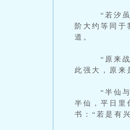
“若汐虽然
阶大约等同于
道。
“原来战阶
此强大，原来
“半仙与半
半仙，平日里
书：“若是有