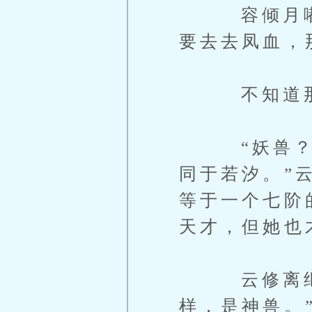
容倾月嘟了
要去去凤血，
不知道那凤
“妖兽？现
同于若汐。”
等于一个七阶
天才，但她也
云修离继续
样，是神兽。