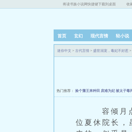
将读书族小说网快捷键下载到桌面
收
首页
玄幻
现代言情
轻小说
迷你中文
>
古代言情
>
盛世溺宠，毒妃不好惹
>
热门推荐：
捡个藩王来种田
庶难为妃
被太子毒
容倾月点点
位夏休院长，