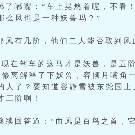
嘟嘴：“车上晃悠着呢，不看！
那么凤也是一种妖兽吗？”
有几阶，他们二人能否取到凤
在驾车的这马才是妖兽，是五阶
云修离解释了下妖兽，容倾月嘴角
的人了？要知道容静雪被东尧国上
才三阶啊！
回答道：“而凤是百鸟之首，它
”