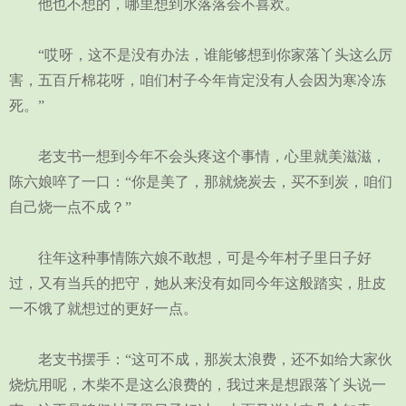
他也不想的，哪里想到水落落会不喜欢。
“哎呀，这不是没有办法，谁能够想到你家落丫头这么厉
害，五百斤棉花呀，咱们村子今年肯定没有人会因为寒冷冻
死。”
老支书一想到今年不会头疼这个事情，心里就美滋滋，
陈六娘啐了一口：“你是美了，那就烧炭去，买不到炭，咱们
自己烧一点不成？”
往年这种事情陈六娘不敢想，可是今年村子里日子好
过，又有当兵的把守，她从来没有如同今年这般踏实，肚皮
一不饿了就想过的更好一点。
老支书摆手：“这可不成，那炭太浪费，还不如给大家伙
烧炕用呢，木柴不是这么浪费的，我过来是想跟落丫头说一