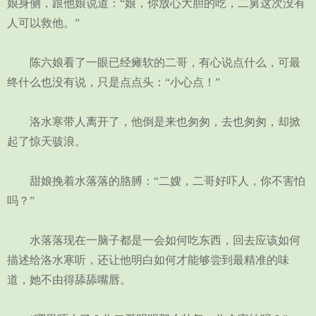
娘身侧，跟他娘说道：“娘，你放心大胆的吃，二舅这次没有
人可以救他。”
陈六娘看了一眼已经瘫软的二哥，有心说点什么，可最
终什么也没有说，只是点点头：“小心点！”
洛水寒带人离开了，他倒是来也匆匆，去也匆匆，却掀
起了惊天骇浪。
甜娘挽着水落落的胳膊：“二嫂，二哥好吓人，你不害怕
吗？”
水落落现在一脑子都是一会如何吃东西，回去应该如何
描述给洛水寒听，还让他明白如何才能够尝到最精准的味
道，她不由得舔舔嘴唇。