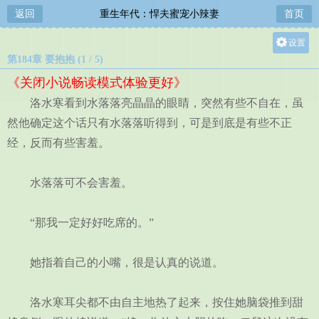
返回
重生年代：悍夫蜜宠小辣妻
首页
设置
第184章 要抱抱 (1 / 5)
关灯
《关闭小说畅读模式体验更好》
大
洛水寒看到水落落亮晶晶的眼睛，突然有些不自在，虽
中
然他确定这个话只有水落落听得到，可是到底是有些不正
小
经，反而有些害羞。
水落落可不会害羞。
“那我一定好好吃席的。”
她指着自己的小嘴，很是认真的说道。
洛水寒耳尖都不由自主地热了起来，按住她脑袋推到甜