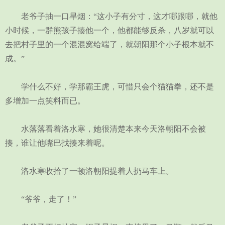
老爷子抽一口旱烟：“这小子有分寸，这才哪跟哪，就他
小时候，一群熊孩子揍他一个，他都能够反杀，八岁就可以
去把村子里的一个混混窝给端了，就朝阳那个小子根本就不
成。”
学什么不好，学那霸王虎，可惜只会个猫猫拳，还不是
多增加一点笑料而已。
水落落看着洛水寒，她很清楚本来今天洛朝阳不会被
揍，谁让他嘴巴找揍来着呢。
洛水寒收拾了一顿洛朝阳提着人扔马车上。
“爷爷，走了！”