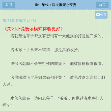
返回
重生年代：悍夫蜜宠小辣妻
首页
设置
第168章 你疯了 (1 / 5)
关灯
《关闭小说畅读模式体验更好》
大
洛朝阳这辈子都没有想到有一天他挨的打是他二叔的。
中
小
洛水寒下手从来不留情，那是真的收拾。
确保洛朝阳不会被打残的前提下，他被揍得很惨很惨。
洛晨曦跟洛尘星姐弟俩都吓哭了，谁见过洛水寒如此打
人过。
水落落靠在一边问老爷子：“爷爷，你见过洛水寒打人
吗？”