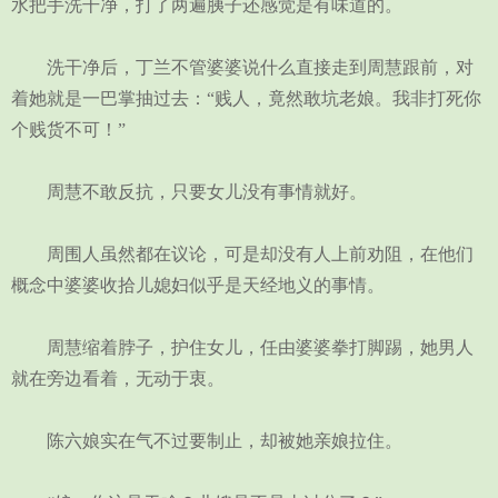
水把手洗干净，打了两遍胰子还感觉是有味道的。
洗干净后，丁兰不管婆婆说什么直接走到周慧跟前，对
着她就是一巴掌抽过去：“贱人，竟然敢坑老娘。我非打死你
个贱货不可！”
周慧不敢反抗，只要女儿没有事情就好。
周围人虽然都在议论，可是却没有人上前劝阻，在他们
概念中婆婆收拾儿媳妇似乎是天经地义的事情。
周慧缩着脖子，护住女儿，任由婆婆拳打脚踢，她男人
就在旁边看着，无动于衷。
陈六娘实在气不过要制止，却被她亲娘拉住。