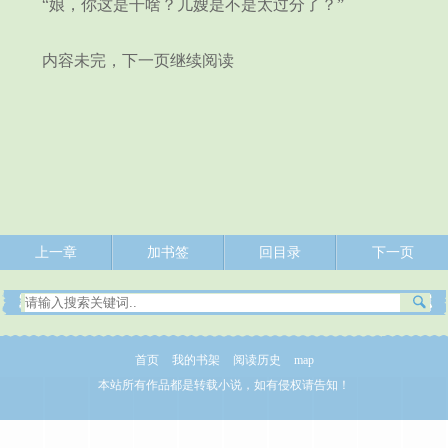
“娘，你这是干啥？儿嫂是不是太过分了？”
内容未完，下一页继续阅读
上一章
加书签
回目录
下一页
首页
我的书架
阅读历史
map
本站所有作品都是转载小说，如有侵权请告知！