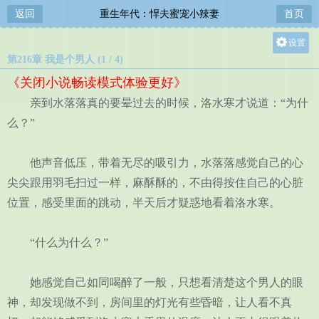
返回
重生年代：悍夫蜜宠小辣妻
首页
设置
第216章 我是个男人 (1 / 4)
关灯
《关闭小说畅读模式体验更好》
大
亲到水落落真的要晕过去的时候，洛水寒才说道：“为什
中
么？”
小
他声音低压，带着无尽的吸引力，水落落感觉自己的心
尖尖跟用羽毛扫过一样，麻酥酥的，不由得按住自己的心脏
位置，感受里面的跳动，半天后才疑惑地看着洛水寒。
“什么为什么？”
她感觉自己如同喝醉了一般，只想看清楚这个男人的眼
神，却发现做不到，房间里的灯光有些昏暗，让人看不真