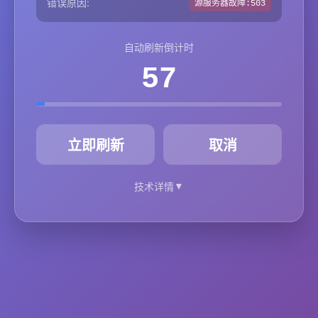
错误原因:
源服务器故障:503
自动刷新倒计时
57
秒
立即刷新
取消
▼
技术详情