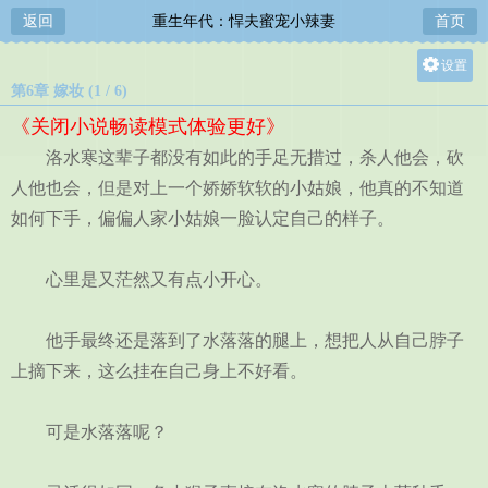
返回
重生年代：悍夫蜜宠小辣妻
首页
设置
第6章 嫁妆 (1 / 6)
关灯
《关闭小说畅读模式体验更好》
大
洛水寒这辈子都没有如此的手足无措过，杀人他会，砍
中
人他也会，但是对上一个娇娇软软的小姑娘，他真的不知道
小
如何下手，偏偏人家小姑娘一脸认定自己的样子。
心里是又茫然又有点小开心。
他手最终还是落到了水落落的腿上，想把人从自己脖子
上摘下来，这么挂在自己身上不好看。
可是水落落呢？