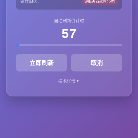
错误原因:
源服务器故障:503
自动刷新倒计时
57
秒
立即刷新
取消
▼
技术详情