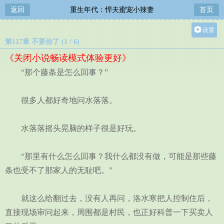
返回
重生年代：悍夫蜜宠小辣妻
首页
设置
第117章 不要你了 (1 / 6)
关灯
《关闭小说畅读模式体验更好》
大
“那个藤条是怎么回事？”
中
小
很多人都好奇地问水落落。
水落落摇头晃脑的样子很是好玩。
“那里有什么怎么回事？我什么都没有做，可能是那些藤
条也受不了那家人的无耻吧。”
就这么给翻过去，没有人再问，洛水寒把人控制住后，
直接现场审问起来，周围都是村民，也正好科普一下买卖人