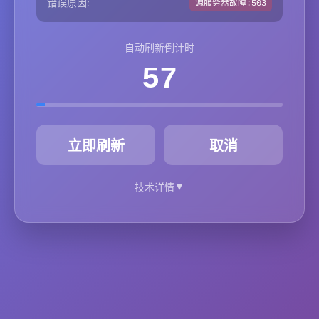
错误原因:
源服务器故障:503
自动刷新倒计时
57
秒
立即刷新
取消
▼
技术详情