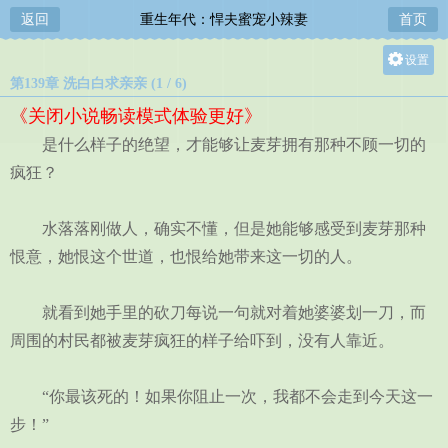
返回
重生年代：悍夫蜜宠小辣妻
首页
设置
第139章 洗白白求亲亲 (1 / 6)
关灯
《关闭小说畅读模式体验更好》
大
是什么样子的绝望，才能够让麦芽拥有那种不顾一切的
中
疯狂？
小
水落落刚做人，确实不懂，但是她能够感受到麦芽那种
恨意，她恨这个世道，也恨给她带来这一切的人。
就看到她手里的砍刀每说一句就对着她婆婆划一刀，而
周围的村民都被麦芽疯狂的样子给吓到，没有人靠近。
“你最该死的！如果你阻止一次，我都不会走到今天这一
步！”