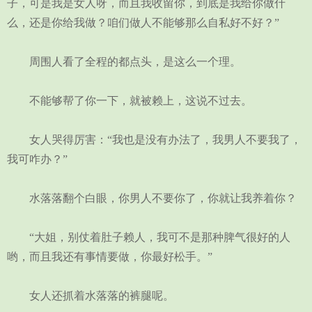
子，可是我是女人呀，而且我收留你，到底是我给你做什
么，还是你给我做？咱们做人不能够那么自私好不好？”
周围人看了全程的都点头，是这么一个理。
不能够帮了你一下，就被赖上，这说不过去。
女人哭得厉害：“我也是没有办法了，我男人不要我了，
我可咋办？”
水落落翻个白眼，你男人不要你了，你就让我养着你？
“大姐，别仗着肚子赖人，我可不是那种脾气很好的人
哟，而且我还有事情要做，你最好松手。”
女人还抓着水落落的裤腿呢。