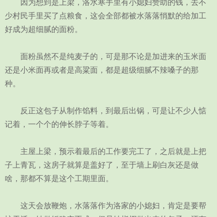
因为想到是上梁，洛水寒手里有小媳妇赞助的钱，去不
少村民手里买了点粮食，这会全部都被水落落悄默的给加工
好成为超细腻的面粉。
面粉虽然不是纯麦子的，可是那不论是加进来的玉米面
还是小米面再或者是高粱面，都是超级细腻不辣嗓子的那
种。
反正这包子从制作馅料，到最后出锅，可是让不少人惦
记着，一个个的伸长脖子等着。
主屋上梁，预示着最后的工作要完工了，之后就是上把
子上青瓦，这房子就算是盖好了，至于墙上刷白灰还是做
啥，那都不算是这个工期里面。
这天会放鞭炮，水落落作为洛家的小媳妇，肯定是要帮