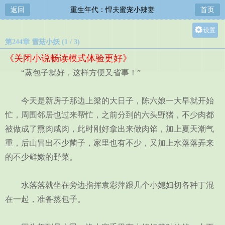
返回
重生年代：悍夫蜜宠小辣妻
首页
设置
第244章 雪菇小妖 (1 / 3)
关灯
《关闭小说畅读模式体验更好》
大
“蒸包子就好，这样方便又省事！”
中
小
今天是新房子那边上梁的大日子，陈六娘一大早就开始
忙，周围邻居也过来帮忙，之前分到的六头野猪，不少肉都
被做成了熏肉咸肉，此时刚好拿出来做肉馅，加上夏天潮气
重，后山冒出不少菌子，家里也有不少，又加上水落落弄来
的不少鲜嫩的野菜。
水落落就坐在旁边指挥袁彩萍跟几个小媳妇切各种丁混
在一起，准备蒸包子。