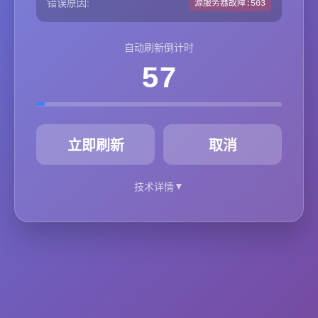
错误原因:
源服务器故障:503
自动刷新倒计时
57
秒
立即刷新
取消
▼
技术详情