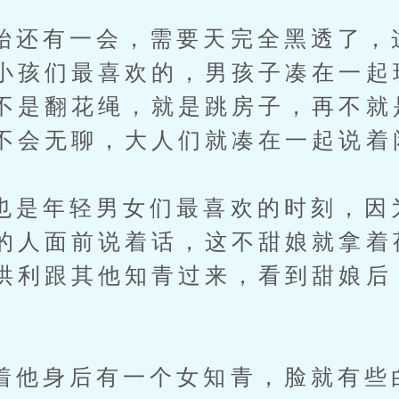
有一会，需要天完全黑透了，
小孩们最喜欢的，男孩子凑在一起
不是翻花绳，就是跳房子，再不就
不会无聊，大人们就凑在一起说着
年轻男女们最喜欢的时刻，因
的人面前说着话，这不甜娘就拿着
洪利跟其他知青过来，看到甜娘后
身后有一个女知青，脸就有些