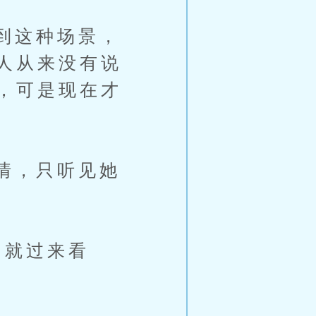
到这种场景，
人从来没有说
，可是现在才
情，只听见她
就过来看