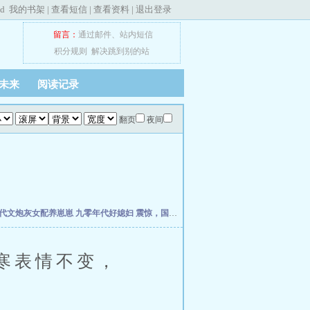
ed
我的书架
|
查看短信
|
查看资料
|
退出登录
留言：
通过邮件
、
站内短信
积分规则
解决跳到别的站
未来
阅读记录
翻页
夜间
代文炮灰女配养崽崽
九零年代好媳妇
震惊，国家分配的老公是我死对头
重生后她掀
寒表情不变，