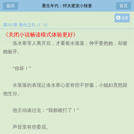
返回
重生年代：悍夫蜜宠小辣妻
首页
设置
第283章 敦伦之礼 (1 / 6)
关灯
《关闭小说畅读模式体验更好》
大
洛水寒等人离开后，才看着水落落，伸手要抱她，却被
中
她躲开。
小
“你坏！”
水落落的表现让洛水寒心里有些不舒服，小媳妇竟然跟
他生分。
他主动凑过去：“我都被打了！”
声音里有些委屈。