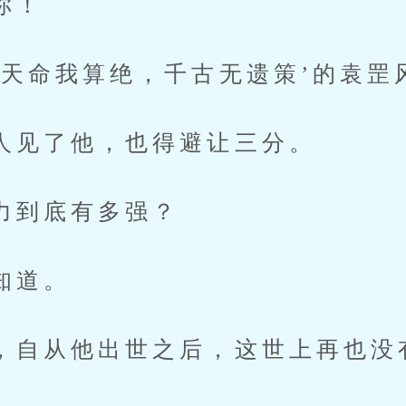
你！
命我算绝，千古无遗策’的袁罡
了他，也得避让三分。
到底有多强？
道。
从他出世之后，这世上再也没