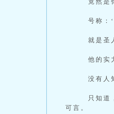
竟然是
号称：‘天
就是圣人见
他的实力
没有人知
只知道，自
可言。