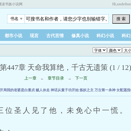
Hi,
undefin
藏读书族小说网
搜 索
书名
都市小说
现言
古代言情
修真小说
科幻小说
科幻
第447章 天命我算绝，千古无遗策 (1 / 12
上一章
章节目录
下一页
←
→
开局我的老婆是白素贞
贼人休走
神话从童子功开始
炼妖之主
万古第一杀神
女配遥指
圣人见了他，未免心中一慌。