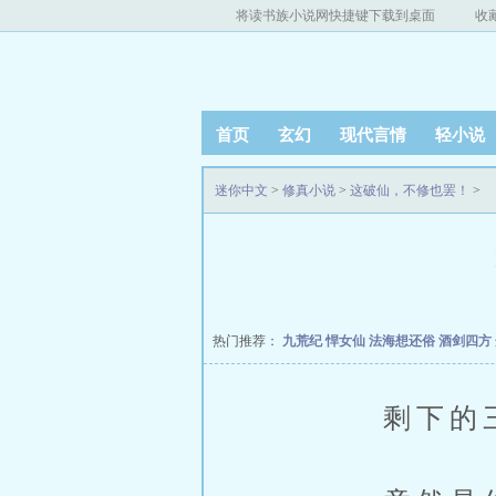
将读书族小说网快捷键下载到桌面
收
首页
玄幻
现代言情
轻小说
迷你中文
>
修真小说
>
这破仙，不修也罢！
>
热门推荐：
九荒纪
悍女仙
法海想还俗
酒剑四方
剩下的三位