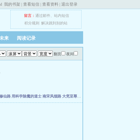
ed
我的书架
|
查看短信
|
查看资料
|
退出登录
留言：
通过邮件
、
站内短信
积分规则
解决跳到别的站
未来
阅读记录
翻页
夜间
)
修仙路
用科学除魔的道士
南宋风烟路
大兖至尊路
上善经
仙缘福泽农家女