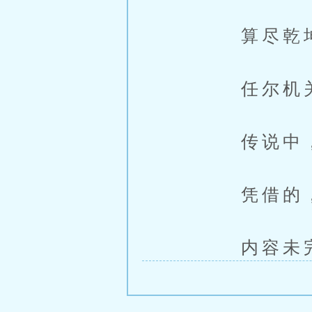
算尽乾坤
任尔机关算
传说中，他
凭借的，就
内容未完，