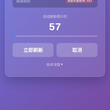
错误原因:
源服务器故障:503
自动刷新倒计时
57
秒
立即刷新
取消
▼
技术详情