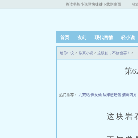
将读书族小说网快捷键下载到桌面
收
首页
玄幻
现代言情
轻小说
迷你中文
>
修真小说
>
这破仙，不修也罢！
>
第6
热门推荐：
九荒纪
悍女仙
法海想还俗
酒剑四方
这块岩石，