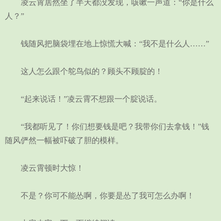
凌云霄居然坐了半天都没发现，咳嗽一声道：“你是什么
人？”
钱随风把脑袋埋在地上惊慌大喊：“我不是什么人……”
这人怎么跟个鸵鸟似的？顾头不顾腚的！
“起来说话！”凌云霄不想跟一个腚说话。
“我都听见了！你们想要钱是吧？我带你们去拿钱！”钱
随风俨然一幅被吓破了胆的模样。
凌云霄顿时大惊！
不是？你可不能怂啊，你要是怂了我可怎么办啊！