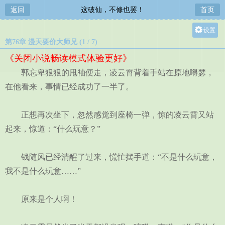
返回
这破仙，不修也罢！
首页
设置
第76章 漫天要价大师兄 (1 / 7)
关灯
《关闭小说畅读模式体验更好》
大
郭忘卑狠狠的甩袖便走，凌云霄背着手站在原地嘚瑟，
中
在他看来，事情已经成功了一半了。
小
正想再次坐下，忽然感觉到座椅一弹，惊的凌云霄又站
起来，惊道：“什么玩意？”
钱随风已经清醒了过来，慌忙摆手道：“不是什么玩意，
我不是什么玩意……”
原来是个人啊！