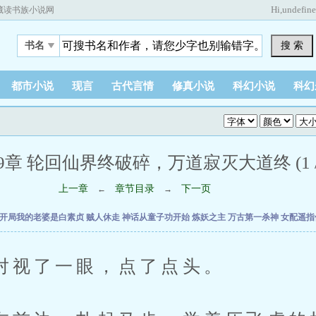
Hi,
undefin
藏读书族小说网
搜 索
书名
都市小说
现言
古代言情
修真小说
科幻小说
科幻
9章 轮回仙界终破碎，万道寂灭大道终 (1 / 
上一章
章节目录
下一页
←
→
开局我的老婆是白素贞
贼人休走
神话从童子功开始
炼妖之主
万古第一杀神
女配遥指
了一眼，点了点头。