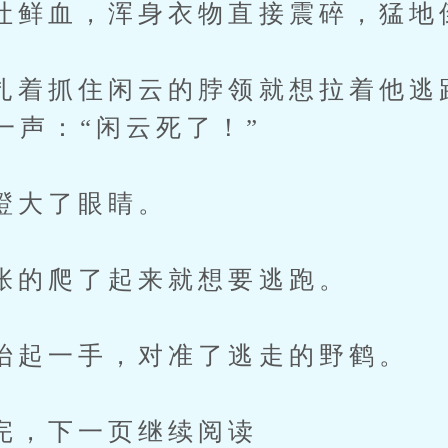
血，浑身衣物直接震碎，猛地
抓住闲云的脖领就想拉着他逃
一声：“闲云死了！”
大了眼睛。
爬了起来就想要逃跑。
一手，对准了逃走的野鹤。
下一页继续阅读