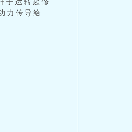
样子运转起修
功力传导给