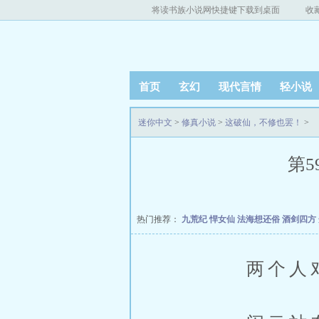
将读书族小说网快捷键下载到桌面
收
首页
玄幻
现代言情
轻小说
迷你中文
>
修真小说
>
这破仙，不修也罢！
>
第5
热门推荐：
九荒纪
悍女仙
法海想还俗
酒剑四方
两个人对视