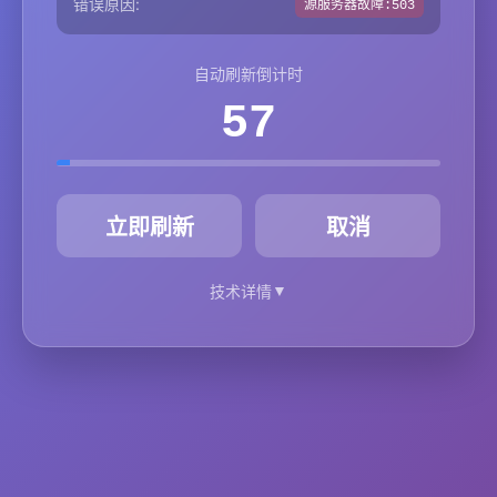
错误原因:
源服务器故障:503
自动刷新倒计时
57
秒
立即刷新
取消
▼
技术详情