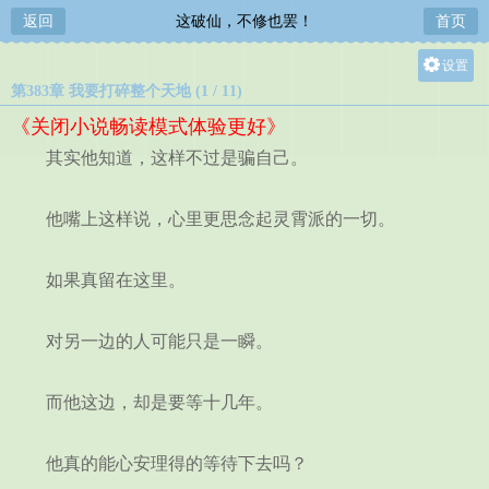
返回
这破仙，不修也罢！
首页
设置
第383章 我要打碎整个天地 (1 / 11)
关灯
《关闭小说畅读模式体验更好》
大
其实他知道，这样不过是骗自己。
中
小
他嘴上这样说，心里更思念起灵霄派的一切。
如果真留在这里。
对另一边的人可能只是一瞬。
而他这边，却是要等十几年。
他真的能心安理得的等待下去吗？