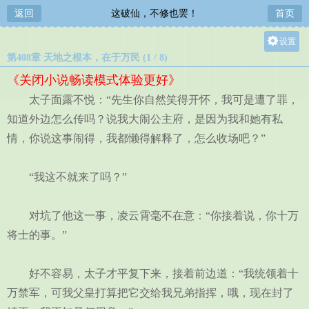
返回
这破仙，不修也罢！
首页
设置
第408章 天地之根本，在于万民 (1 / 8)
关灯
《关闭小说畅读模式体验更好》
大
太子面露不悦：“先生你自然笑得开怀，我可是遭了罪，
中
知道外边怎么传吗？说我大闹公主府，是因为我和她有私
小
情，你说这事闹得，我都懒得解释了，怎么收场吧？”
“我这不就来了吗？”
对坑了他这一事，凌云霄毫不在意：“你接着说，你十万
将士的事。”
好不容易，太子才平复下来，接着前边道：“我统领着十
万禁军，可我父皇打算把它交给我兄弟指挥，哦，现在封了