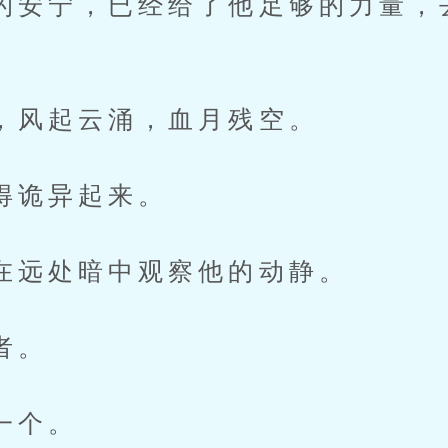
宁，已经给了他足够的力量，
起云涌，血月残空。
诡异起来。
处暗中观察他的动静。
者。
个。