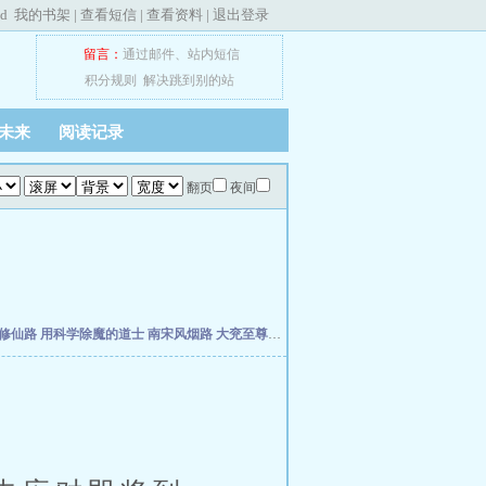
ed
我的书架
|
查看短信
|
查看资料
|
退出登录
留言：
通过邮件
、
站内短信
积分规则
解决跳到别的站
未来
阅读记录
翻页
夜间
修仙路
用科学除魔的道士
南宋风烟路
大兖至尊路
上善经
仙缘福泽农家女