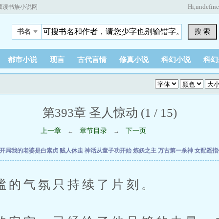
Hi,
undefin
藏读书族小说网
搜 索
书名
都市小说
现言
古代言情
修真小说
科幻小说
科幻
第393章 圣人惊动 (1 / 15)
上一章
章节目录
下一页
←
→
开局我的老婆是白素贞
贼人休走
神话从童子功开始
炼妖之主
万古第一杀神
女配遥指
气氛只持续了片刻。