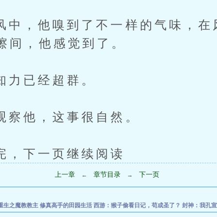
，他嗅到了不一样的气味，在
擦间，他感觉到了。
力已经超群。
他，这事很自然。
下一页继续阅读
上一章
章节目录
下一页
←
→
重生之魔教教主
修真高手的田园生活
西游：猴子偷看日记，苟成圣了？
封神：我孔