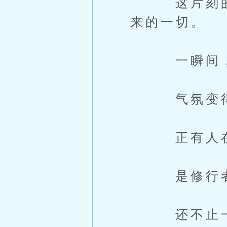
这片刻的安
来的一切。
一瞬间，风
气氛变得
正有人在远
是修行
还不止一