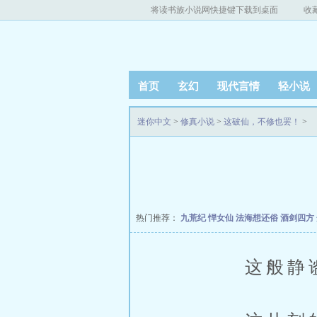
将读书族小说网快捷键下载到桌面
收
首页
玄幻
现代言情
轻小说
迷你中文
>
修真小说
>
这破仙，不修也罢！
>
热门推荐：
九荒纪
悍女仙
法海想还俗
酒剑四方
这般静谧的