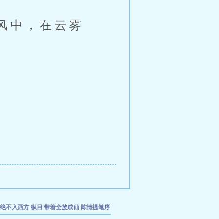
风中，在云雾
宣绝不入西方
纵目
带着全族成仙
陈情提笔序