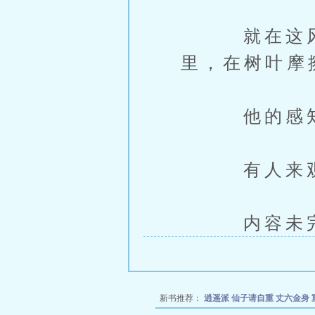
就在这风中
里，在树叶摩
他的感知
有人来观察
内容未完，
新书推荐：
逍遥派
仙子请自重
丈六金身