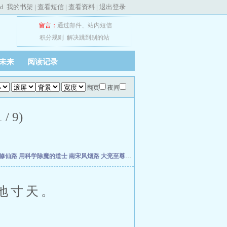
ed
我的书架
|
查看短信
|
查看资料
|
退出登录
留言：
通过邮件
、
站内短信
积分规则
解决跳到别的站
未来
阅读记录
翻页
夜间
 9)
修仙路
用科学除魔的道士
南宋风烟路
大兖至尊路
上善经
仙缘福泽农家女
地寸天。