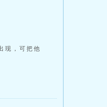
。
出现，可把他