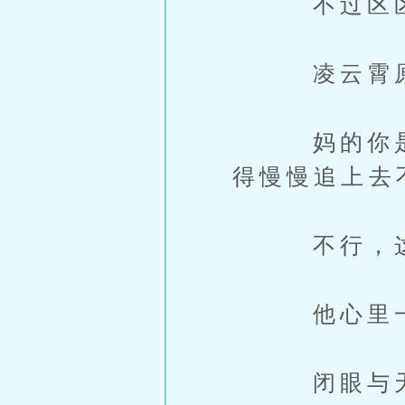
不过区区数
凌云霄原
妈的你是圣
得慢慢追上去
不行，这
他心里一
闭眼与天地