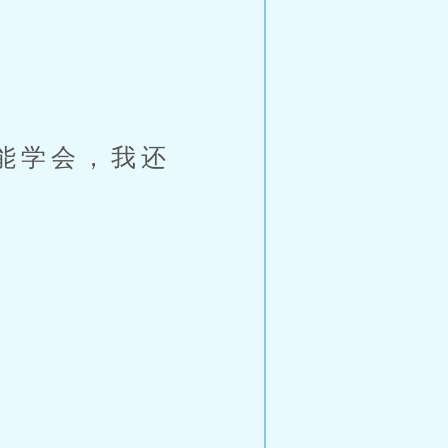
能学会，我还
。