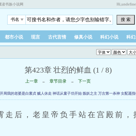
Hi,
undefin
藏读书族小说网
搜 索
书名
都市小说
现言
古代言情
修真小说
科幻小说
科幻
第423章 壮烈的鲜血 (1 / 8)
上一章
章节目录
下一页
←
→
开局我的老婆是白素贞
贼人休走
神话从童子功开始
炼妖之主
万古第一杀神
女配遥指
后，老皇帝负手站在宫殿前，