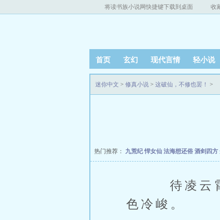
将读书族小说网快捷键下载到桌面
收
首页
玄幻
现代言情
轻小说
迷你中文
>
修真小说
>
这破仙，不修也罢！
>
热门推荐：
九荒纪
悍女仙
法海想还俗
酒剑四方
待凌云霄走
色冷峻。