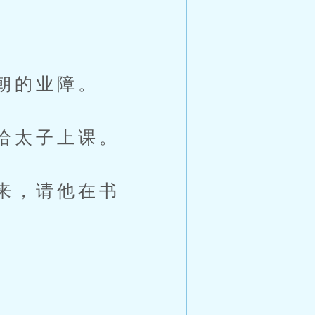
朝的业障。
给太子上课。
来，请他在书