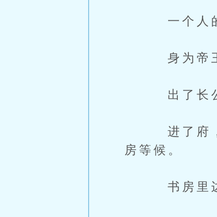
一个人的业
身为帝王，
出了长公主
进了府，下
房等候。
书房里边是