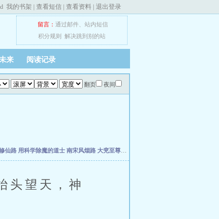
ed
我的书架
|
查看短信
|
查看资料
|
退出登录
留言：
通过邮件
、
站内短信
积分规则
解决跳到别的站
未来
阅读记录
翻页
夜间
修仙路
用科学除魔的道士
南宋风烟路
大兖至尊路
上善经
仙缘福泽农家女
抬头望天，神