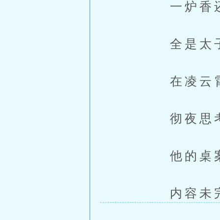
一炉香还在
全是太子
在凌云霄走
彻夜思考，
他的桌案上
内容未完，